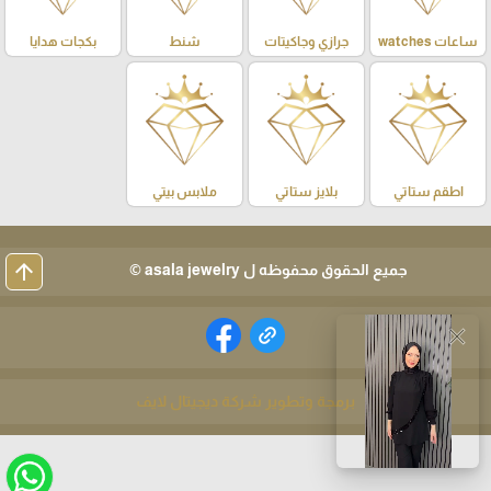
ساعات watches
جرازي وجاكيتات
شنط
بكجات هدايا
اطقم ستاتي
بلايز ستاتي
ملابس بيتي
arrow_upward
جميع الحقوق محفوظه ل asala jewelry ©
close
برمجة وتطوير شركة ديجيتال لايف