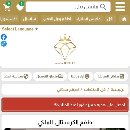
0
0
search
shopping_cart
favorite
home
الكل
ملابس نسائية
اطقم بديل الذهب
سنسال
اكسسوارات
Select Language
▼
security
commute
emoji_emotions
ballot
طلباتي السابقة
آراء زبائننا
مناطق التوصيل
سياسة المتجر
الرئيسية
كل المنتجات
اطقم ستاتي
احصل على هديه مميزه فورا عند الطلب🎁
طقم الكرستال الملكي