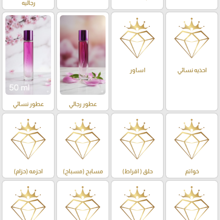
رجاليه
احذيه نسائي
اساور
عطور رجالي
عطور نسائي
خواتم
حلق ( اقراط)
مسابح (مسباح)
احزمه (حزام)