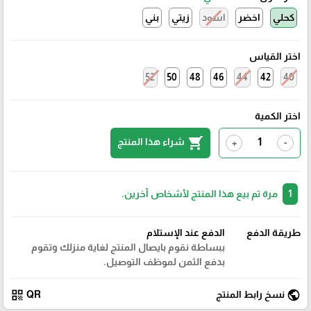
كحلي
اخضر
اسود
زيتي
بني
اختر القياس
52
50
48
46
44
42
40
اختر الكمية
shopping_cart
شراء هذا المنتج
+
-
1
مرة تم بيع هذا المنتج لأشخاص آخرين.
طريقة الدفع
الدفع عند الإستلام
ببساطة نقوم بايصال المنتج لغاية منزلك وتقوم
بدفع الثمن لموظف التوصيل.
qr_code
public
نسخ رابط المنتج
QR