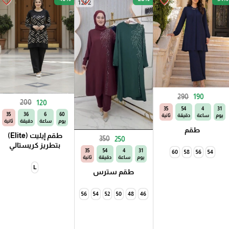
favorite_border
favorite_border
favorite_border
290
190
200
120
33
54
4
31
33
36
6
60
يوم
ساعة
دقيقة
ثانية
يوم
ساعة
دقيقة
ثانية
طقم
طقم إيليت (Elite)
350
250
بتطريز كريستالي
33
54
4
31
60
58
56
54
يوم
ساعة
دقيقة
ثانية
L
طقم سترس
56
54
52
50
48
46