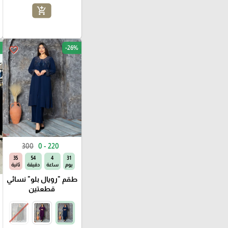
add_shopping_cart
-26%
favorite_border
300
0 - 220
33
54
4
31
يوم
ساعة
دقيقة
ثانية
طقم "رويال بلو" نسائي
قطعتين