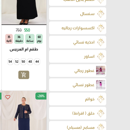
سنسال
اكسسوارات رجاليه
750
550
33
36
6
60
يوم
ساعة
دقيقة
ثانية
احذيه نسائي
طقم ام العريس
اساور
54
52
50
48
44
عطور رجالي
add_shopping_cart
عطور نسائي
-26%
favorite_border
خواتم
حلق ( اقراط)
مسابح (مسباح)