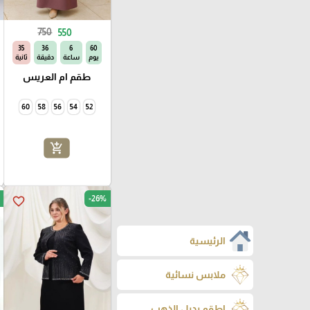
750
550
33
36
6
60
يوم
ساعة
دقيقة
ثانية
طقم ام العريس
60
58
56
54
52
add_shopping_cart
-26%
favorite_border
الرئيسية
ملابس نسائية
اطقم بديل الذهب