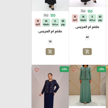
750
550
750
550
33
36
6
60
يوم
ساعة
دقيقة
ثانية
33
36
6
60
يوم
ساعة
دقيقة
ثانية
طقم ام العريس
طقم ام العريس
48
58
add_shopping_cart
add_shopping_cart
-26%
-26%
favorite_border
favorite_border