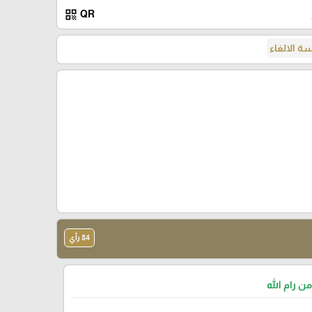
qr_code
QR
 الالغاء
84 رأي
من رام الله