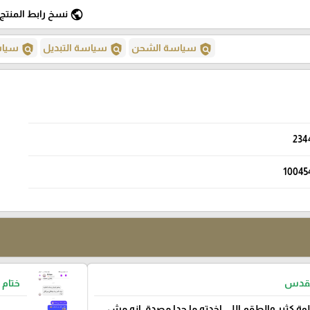
public
نسخ رابط المنتج
policy
policy
policy
سياسة الشحن
سياسة التبديل
سياسة
234
10045
لقدس
ختام 
وة كثير والطقم اللي اخدته ما حدا مصدق انه مش