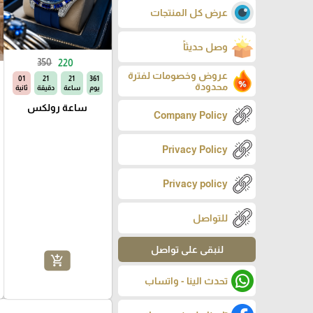
عرض كل المنتجات
وصل حديثاً
350
220
عروض وخصومات لفترة
00
21
21
361
محدودة
يوم
ساعة
دقيقة
ثانية
ساعة رولكس
Company Policy
Privacy Policy
Privacy policy
للتواصل
لنبقى على تواصل
add_shopping_cart
تحدث الينا - واتساب