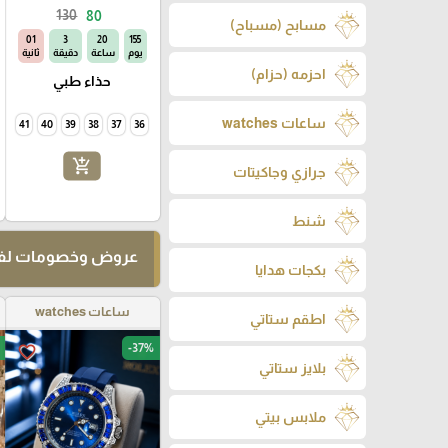
130
80
مسابح (مسباح)
00
3
20
155
يوم
ساعة
دقيقة
ثانية
احزمه (حزام)
حذاء طبي
ساعات watches
41
40
39
38
37
36
add_shopping_cart
جرازي وجاكيتات
شنط
عروض وخصومات لفت
بكجات هدايا
ساعات watches
اطقم ستاتي
-37%
favorite_border
بلايز ستاتي
ملابس بيتي