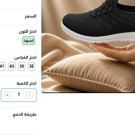
السعر
اختر اللون
اسود
اختر القياس
41
40
39
38
اختر الكمية
+
-
طريقة الدفع