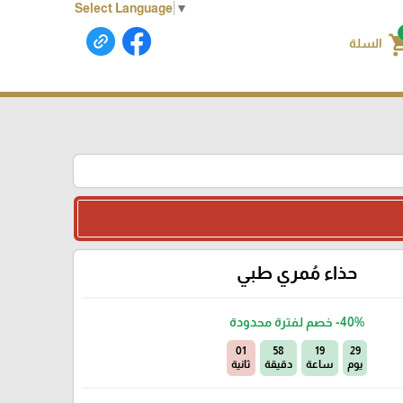
Select Language
▼
shoppin
السلة
حذاء مُمري طبي
-40%
خصم لفترة محدودة
00
58
19
29
يوم
ساعة
دقيقة
ثانية