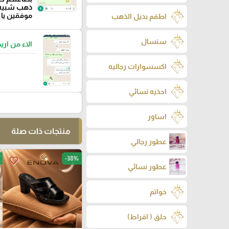
ذهب شبيه 
موفقين يا 
اطقم بديل الذهب
سنسال
الاء من اريح
اكسسوارات رجاليه
احذيه نسائي
اساور
منتجات ذات صلة
عطور رجالي
-38%
favorite_border
عطور نسائي
خواتم
حلق ( اقراط)