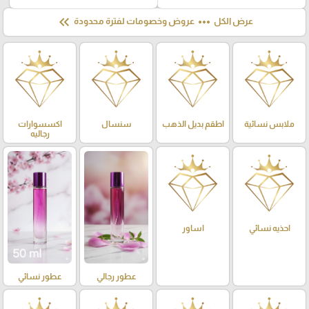
keyboard_double_arrow_left
more_horiz
عرض الكل
عروض وخصومات لفترة محدودة
ملابس نسائية
اطقم بديل الذهب
سنسال
اكسسوارات
رجاليه
احذيه نسائي
اساور
عطور رجالي
عطور نسائي