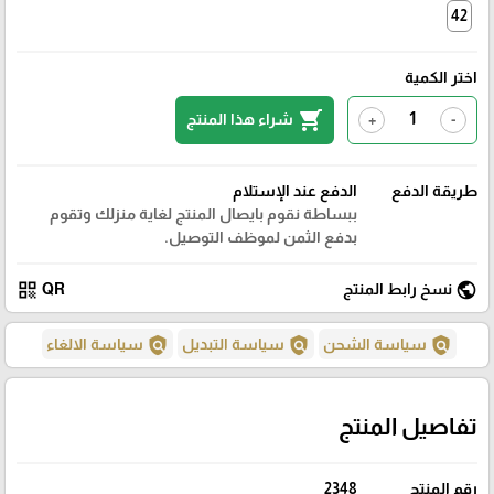
42
اختر الكمية
shopping_cart
شراء هذا المنتج
+
-
طريقة الدفع
الدفع عند الإستلام
ببساطة نقوم بايصال المنتج لغاية منزلك وتقوم
بدفع الثمن لموظف التوصيل.
qr_code
public
نسخ رابط المنتج
QR
policy
policy
policy
سياسة الشحن
سياسة التبديل
سياسة الالغاء
تفاصيل المنتج
رقم المنتج
2348