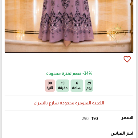
favorite_border
-34%
خصم لفترة محدودة
58
18
6
29
يوم
ساعة
دقيقة
ثانية
الكمية المتوفرة محدودة سارع بالشراء
السعر
290
190
اختر القياس