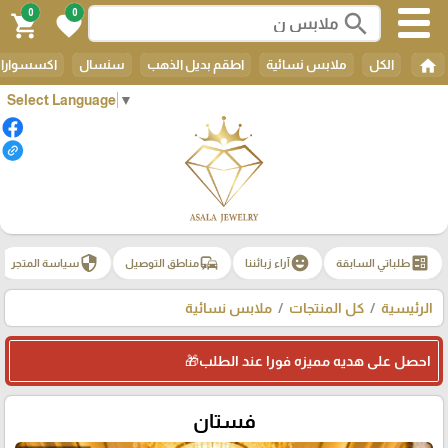
0
0
search
shopping_cart
favorite
home
الكل
ملابس نسائية
اطقم بديل الذهب
سنسال
اكسسوارات
Select Language
▼
security
commute
emoji_emotions
ballot
طلباتي السابقة
آراء زبائننا
مناطق التوصيل
سياسة المتجر
الرئيسية
كل المنتجات
ملابس نسائية
احصل على هديه مميزه فورا عند الطلب🎁
فستان